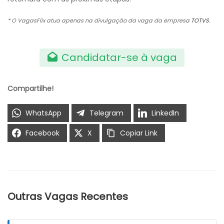
* O VagasFlix atua apenas na divulgação da vaga da empresa
TOTVS
.
Candidatar-se à vaga
Compartilhe!
WhatsApp
Telegram
LinkedIn
Facebook
X
Copiar Link
Outras Vagas Recentes