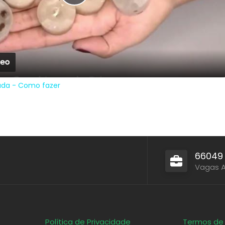
Play
Video
ada - Como fazer
66049
Vagas 
Política de Privacidade
Termos de