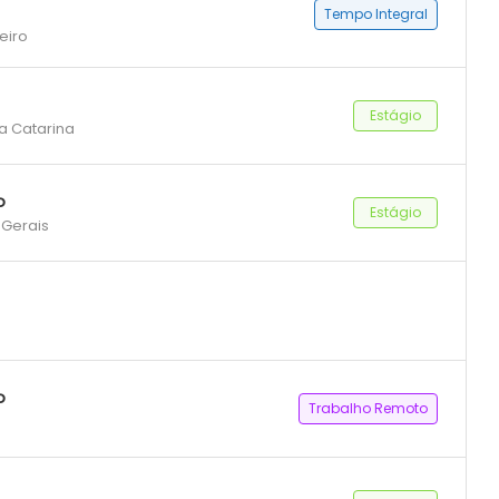
Tempo Integral
eiro
Estágio
ta Catarina
o
Estágio
 Gerais
o
Trabalho Remoto