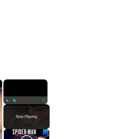
×
×
Play
Unmute
Fullscreen
Now Playing