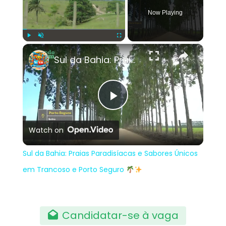
Now Playing
×
Play
Unmute
Fullscreen
Sul da Bahia: Praias Paradisíacas e Sabores Únicos em Trancoso e Porto Seguro
Play
Watch on
Video
Sul da Bahia: Praias Paradisíacas e Sabores Únicos
em Trancoso e Porto Seguro
Candidatar-se à vaga