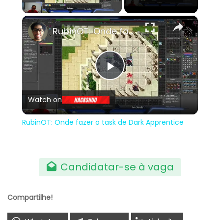
×
RubinOT: Onde fazer a task de Dark Apprentice
Play
Watch on
Video
RubinOT: Onde fazer a task de Dark Apprentice
Candidatar-se à vaga
Compartilhe!