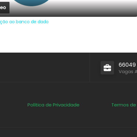
ução ao banco de dado
66049
Vagas 
Política de Privacidade
Termos de