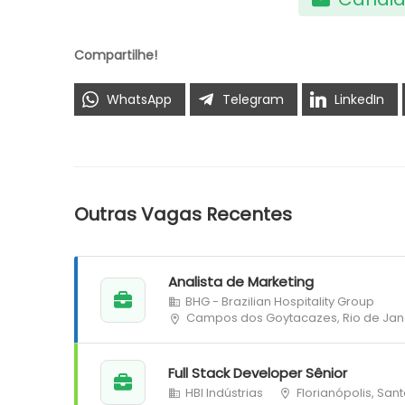
Compartilhe!
WhatsApp
Telegram
LinkedIn
Outras Vagas Recentes
Analista de Marketing
BHG - Brazilian Hospitality Group
Campos dos Goytacazes, Rio de Jan
Full Stack Developer Sênior
HBI Indústrias
Florianópolis, San