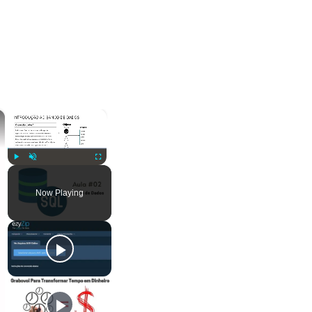
×
×
Play
Unmute
Fullscreen
Now Playing