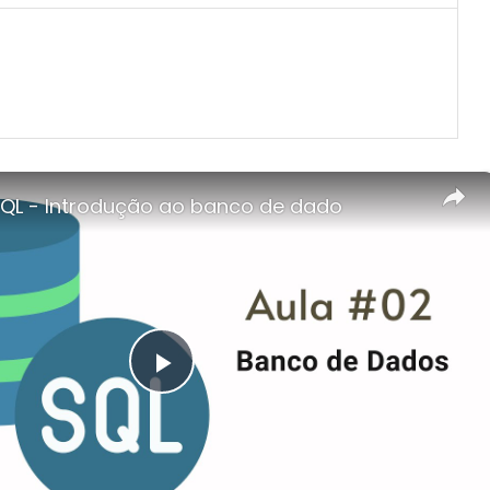
QL - Introdução ao banco de dado
Play
Video