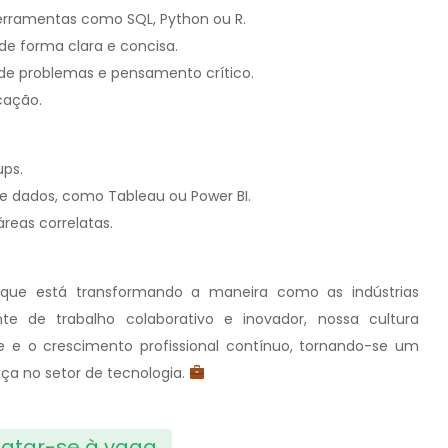
erramentas como SQL, Python ou R.
e forma clara e concisa.
o de problemas e pensamento crítico.
cação.
ups.
 dados, como Tableau ou Power BI.
reas correlatas.
 que está transformando a maneira como as indústrias
 de trabalho colaborativo e inovador, nossa cultura
dade e o crescimento profissional contínuo, tornando-se um
nça no setor de tecnologia.
atar-se à vaga