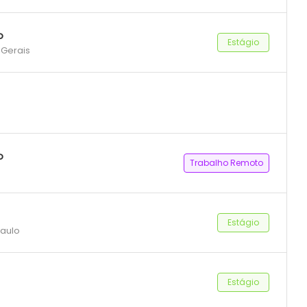
o
Estágio
 Gerais
o
Trabalho Remoto
Estágio
Paulo
Estágio