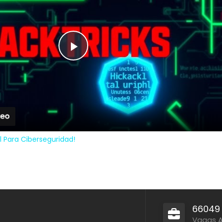
Play
Video
ial Para Ciberseguridad!
66049
Vagas 