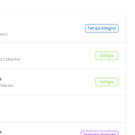
Tempo Integral
eiro
Estágio
ta Catarina
o
Estágio
 Gerais
o
Trabalho Remoto