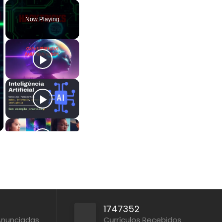
Play
Unmute
Fullscreen
Now Playing
1747352
Anunciadas
Currículos Recebidos