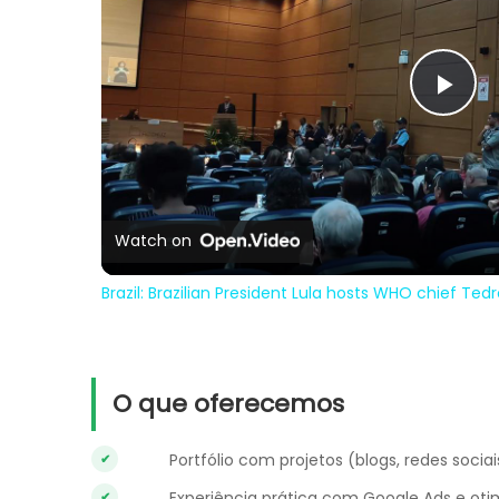
Pla
Vi
Watch on
Brazil: Brazilian President Lula hosts WHO chief Tedro
O que oferecemos
Portfólio com projetos (blogs, redes soc
Experiência prática com Google Ads e o