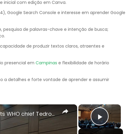
ade inicial com edição em Canva.
4), Google Search Console e interesse em aprender Google
 pesquisa de palavras-chave e intenção de busca;
co.
apacidade de produzir textos claros, atraentes e
gio presencial em
Campinas
e flexibilidade de horário
o a detalhes e forte vontade de aprender e assumir
×
×
Brazil: Brazilian President Lula hosts WHO chief Tedros in Rio.
Play Vi