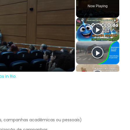
Now Playing
y
deo
s in Rio.
iais, campanhas acadêmicas ou pessoais)
timização de campanhas