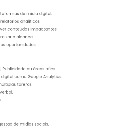
aformas de mídia digital.
latórios analíticos.
lver conteúdos impactantes.
mizar o alcance.
ovas oportunidades.
Publicidade ou áreas afins.
igital como Google Analytics.
últiplas tarefas.
verbal.
s.
stão de mídias sociais.