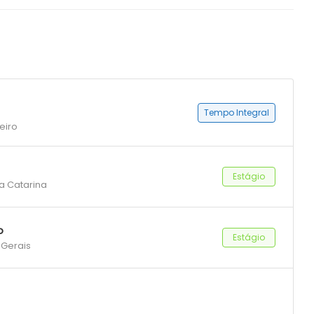
Tempo Integral
eiro
Estágio
ta Catarina
o
Estágio
 Gerais