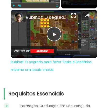
×
Play
Unmute
Fullscreen
Rubinot: O segredo para fazer Tasks e Bestiários mesmo em locais cheios
Play
Watch on
Video
Rubinot: O segredo para fazer Tasks e Bestiários
mesmo em locais cheios
Requisitos Essenciais
Formação:
Graduação em Segurança da