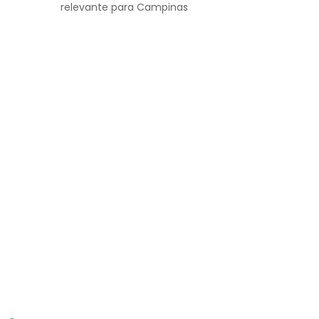
relevante para Campinas⠀ ⠀ ⠀ ⠀ ⠀ ⠀ ⠀ ⠀ ⠀
⠀ ⠀ ⠀ ⠀ ⠀ ⠀ ⠀ ⠀ ⠀ ⠀ ⠀ ⠀ ⠀ ⠀ ⠀ ⠀ ⠀ ⠀ ⠀
⠀ ⠀ ⠀ ⠀ ⠀ ⠀ ⠀ ⠀ ⠀ ⠀ ⠀ ⠀ ⠀ ⠀ ⠀ ⠀ ⠀ ⠀ ⠀
⠀ ⠀ ⠀ ⠀ ⠀ ⠀ ⠀ ⠀ ⠀ ⠀ ⠀ ⠀ ⠀ ⠀ ⠀ ⠀ ⠀ ⠀ ⠀
⠀ ⠀ ⠀ ⠀ ⠀ ⠀ ⠀ ⠀ ⠀ ⠀ ⠀ ⠀ ⠀ ⠀ ⠀ ⠀ ⠀ ⠀ ⠀
⠀ ⠀ ⠀ ⠀ ⠀ ⠀ ⠀ ⠀ ⠀ ⠀ ⠀ ⠀ ⠀ ⠀ ⠀ ⠀ ⠀ ⠀ ⠀
⠀ ⠀ ⠀ ⠀ ⠀ ⠀ ⠀ ⠀ ⠀ ⠀ ⠀ ⠀ ⠀ ⠀ ⠀ ⠀ ⠀ ⠀ ⠀
⠀ ⠀ ⠀ ⠀ ⠀ ⠀ ⠀ ⠀ ⠀ ⠀ ⠀ ⠀ ⠀ ⠀ ⠀ ⠀ ⠀ ⠀ ⠀
⠀ ⠀ ⠀ ⠀ ⠀ ⠀ ⠀ ⠀ ⠀ ⠀ ⠀ ⠀ ⠀ ⠀ ⠀ ⠀ ⠀ ⠀ ⠀
⠀ ⠀ ⠀ ⠀ ⠀ ⠀ ⠀ ⠀ ⠀ ⠀ ⠀ ⠀ ⠀ ⠀ ⠀ ⠀ ⠀ ⠀ ⠀
⠀ ⠀ ⠀ ⠀ ⠀ ⠀ ⠀ ⠀ ⠀ ⠀ ⠀ ⠀ ⠀ ⠀ ⠀ ⠀ ⠀ ⠀ ⠀
⠀ ⠀ ⠀ ⠀ ⠀ ⠀ ⠀ ⠀ ⠀ ⠀ ⠀ ⠀ ⠀ ⠀ ⠀ ⠀ ⠀ ⠀ ⠀
⠀ ⠀ ⠀ ⠀ ⠀ ⠀ ⠀ ⠀ ⠀ ⠀ ⠀ ⠀ ⠀ ⠀ ⠀ ⠀ ⠀ ⠀ ⠀
⠀ ⠀ ⠀ ⠀ ⠀ ⠀ ⠀ ⠀ ⠀ ⠀ ⠀ ⠀ ⠀ ⠀ ⠀ ⠀ ⠀ ⠀ ⠀
⠀ ⠀ ⠀ ⠀ ⠀ ⠀ ⠀ ⠀ ⠀ ⠀ ⠀ ⠀ ⠀ ⠀ ⠀ ⠀ ⠀ ⠀ ⠀
⠀ ⠀ ⠀ ⠀ ⠀ ⠀ ⠀ ⠀ ⠀ ⠀ ⠀ ⠀ ⠀ ⠀ ⠀ ⠀ ⠀ ⠀ ⠀
⠀ ⠀ ⠀ ⠀ ⠀ ⠀ ⠀ ⠀ ⠀ ⠀ ⠀ ⠀ ⠀ ⠀ ⠀ ⠀ ⠀ ⠀ ⠀
⠀ ⠀ ⠀ ⠀ ⠀ ⠀ ⠀ ⠀ ⠀ ⠀ ⠀ ⠀ ⠀ ⠀ ⠀ ⠀ ⠀ ⠀ ⠀
⠀ ⠀ ⠀ ⠀ ⠀ ⠀ ⠀ ⠀ ⠀ ⠀ ⠀ ⠀⠀