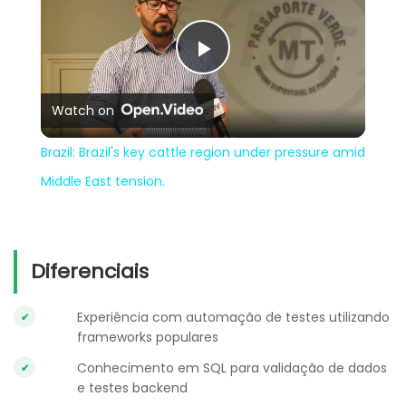
Play
Watch on
Video
Brazil: Brazil's key cattle region under pressure amid
Middle East tension.
Diferenciais
Experiência com automação de testes utilizando
frameworks populares
Conhecimento em SQL para validação de dados
e testes backend