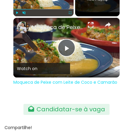
×
Play
Unmute
Fullscreen
Moqueca de Peixe com Leite de Coco e Camarão
Play
Watch on
Video
Moqueca de Peixe com Leite de Coco e Camarão
Candidatar-se à vaga
Compartilhe!