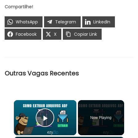
Compartilhe!
WhatsApp
Telegram
LinkedIn
Facebook
X
Copiar Link
Outras Vagas Recentes
×
Now Playing
Play Video