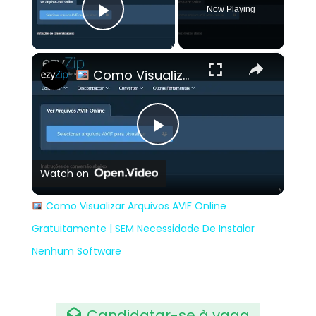
Now Playing
Play Video
×
Como Visualizar Arquivos AVIF Online Gratuitamente | SEM Necessidade De Instalar Nenhum Software
Play
Watch on
Video
Como Visualizar Arquivos AVIF Online
Gratuitamente | SEM Necessidade De Instalar
Nenhum Software
Candidatar-se à vaga