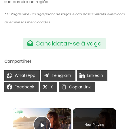
sua carreira na região.
* O VagasFlix é um agregador de vagas e não possui vínculo direto com
as empresas mencionadas.
Candidatar-se à vaga
Compartilhe!
WhatsApp
Telegram
LinkedIn
Facebook
X
Copiar Link
×
Now Playing