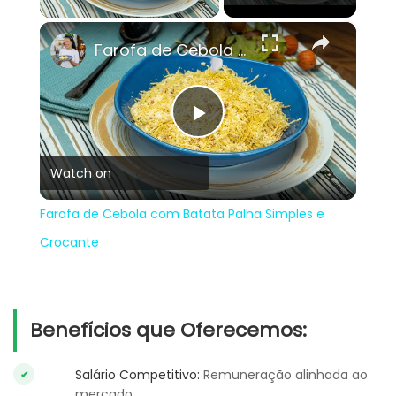
×
Farofa de Cebola com Batata Palha Simples e Crocante
Play
Watch on
Video
Farofa de Cebola com Batata Palha Simples e
Crocante
Benefícios que Oferecemos:
Salário Competitivo:
Remuneração alinhada ao
mercado.