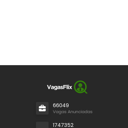
66049
Vagas Anunciadas
1747352