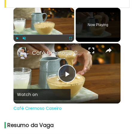
×
Now Playing
×
Play
Unmute
Fullscreen
Café Cremoso Caseiro
Play
Watch on
Video
Café Cremoso Caseiro
Resumo da Vaga