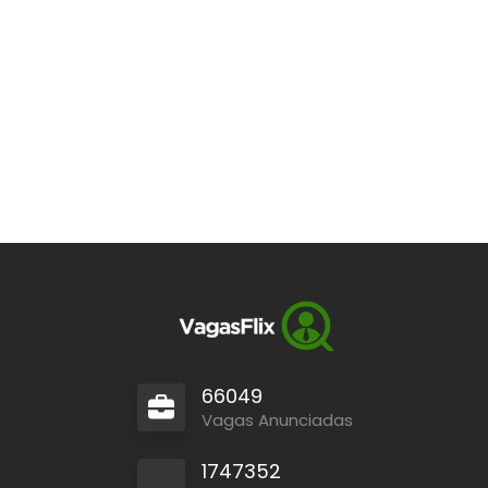
66049
Vagas Anunciadas
1747352