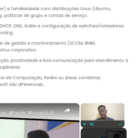
r) e familiaridade com distribuições Linux (Ubuntu,
, políticas de grupo e contas de serviço.
HCP, DNS, VLANs e configuração de switches/roteadores;
ooting.
as de gestão e monitoramento (SCCM, RMM,
vírus corporativo.
zação, proatividade e boa comunicação para atendimento a
iplinares.
ia da Computação, Redes ou áreas correlatas;
ft são diferenciais.
×
×
Comunicado: Eventos tecnológicos #tech #joaofuti #usandopython
Play
Unmute
Fullscreen