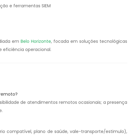
ão e ferramentas SIEM
ediada em
Belo Horizonte
, focada em soluções tecnológicas
 eficiência operacional.
o remoto?
sibilidade de atendimentos remotos ocasionais; a presença
e.
 compatível, plano de saúde, vale-transporte/estimulo),