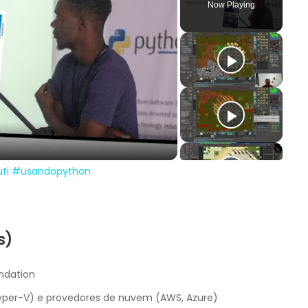
Now Playing
y
deo
uti #usandopython
s)
undation
Hyper-V) e provedores de nuvem (AWS, Azure)