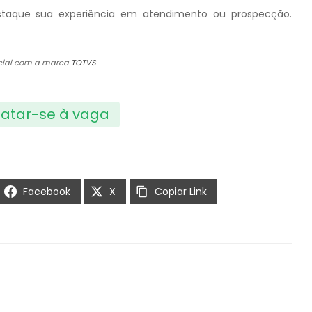
destaque sua experiência em atendimento ou prospecção.
ficial com a marca
TOTVS
.
atar-se à vaga
Facebook
X
Copiar Link