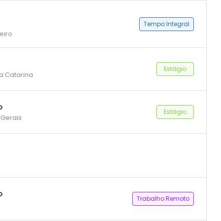
Tempo Integral
eiro
Estágio
ta Catarina
o
Estágio
 Gerais
o
Trabalho Remoto