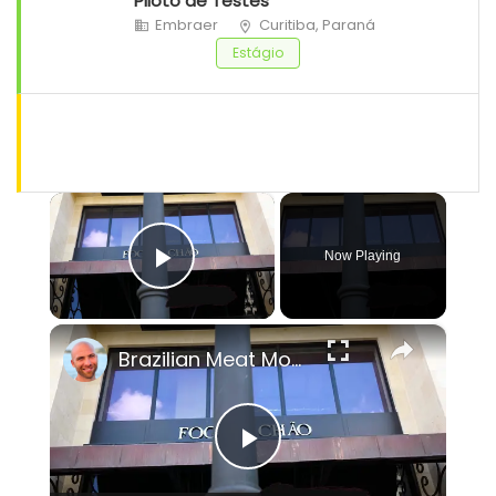
Piloto de Testes
Embraer
Curitiba, Paraná
Estágio
×
Now Playing
Play Video
×
Brazilian Meat Mountain In Miami! All You Can Eat Feast at Fogo de Chao!
Play