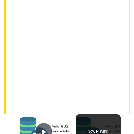
×
Now Playing