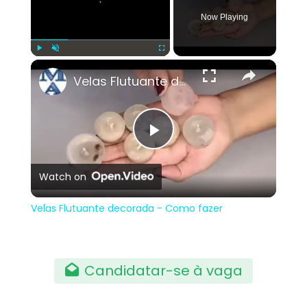
Now Playing
×
Play
Unmute
Fullscreen
Velas Flutuante decorada - Como fazer
Play
Watch on
Video
Velas Flutuante decorada - Como fazer
Candidatar-se à vaga