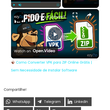
×
Play
Unmute
Fullscreen
Como Converter VPK para ZIP Online Grátis | Sem Necessidade de Instalar Software
Play
Watch on
Video
Como Converter VPK para ZIP Online Grátis |
Sem Necessidade de Instalar Software
Compartilhe!
WhatsApp
Telegram
LinkedIn