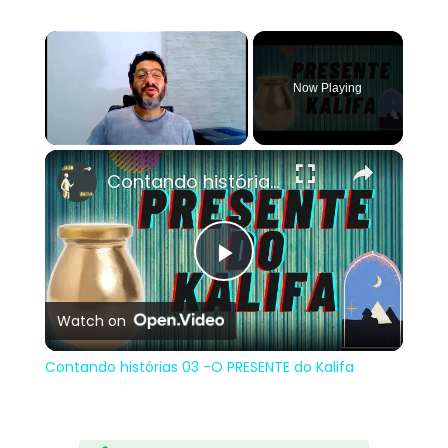
×
Now Playing
×
Unmute
Contando histórias 03 -O PRESENTE do Kalifa
Play
Watch on
Video
Contando histórias 03 -O PRESENTE do Kalifa