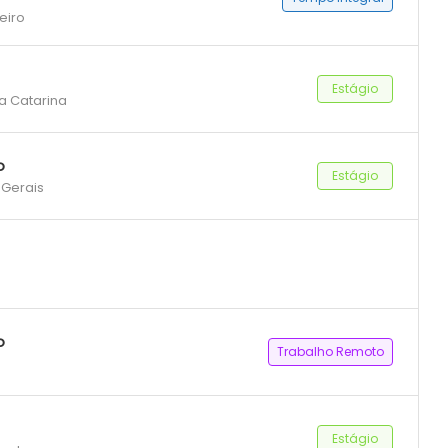
eiro
Estágio
ta Catarina
o
Estágio
 Gerais
o
Trabalho Remoto
Estágio