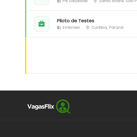
Pé Saudável
Santo André, São 
Piloto de Testes
Embraer
Curitiba, Paraná