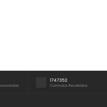
1747352
Anunciadas
Currículos Recebidos