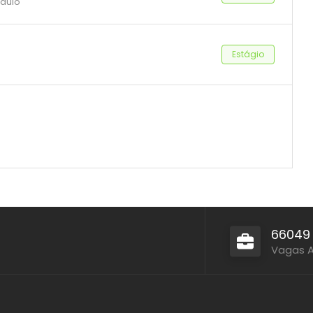
Paulo
Estágio
66049
Vagas 