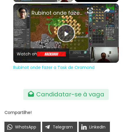
×
Rubinot onde fazer a Task de Oramond
Play
Watch on
Video
Rubinot onde fazer a Task de Oramond
Candidatar-se à vaga
Compartilhe!
WhatsApp
Telegram
LinkedIn