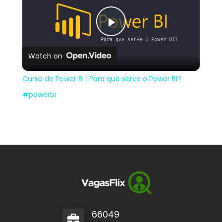
Play
Watch on
Video
Curso de Power BI : Para que serve o Power BI?
#powerbi
66049