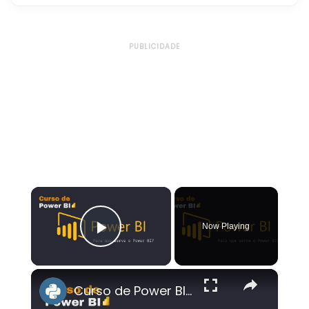
PUBLICIDADE
×
Now Playing
Play Video
×
Curso de Power BI : Para que serve o Power BI? #powerbi