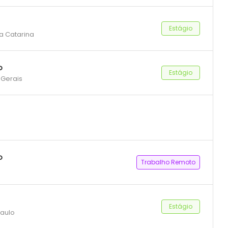
Estágio
ta Catarina
o
Estágio
 Gerais
o
Trabalho Remoto
Estágio
Paulo