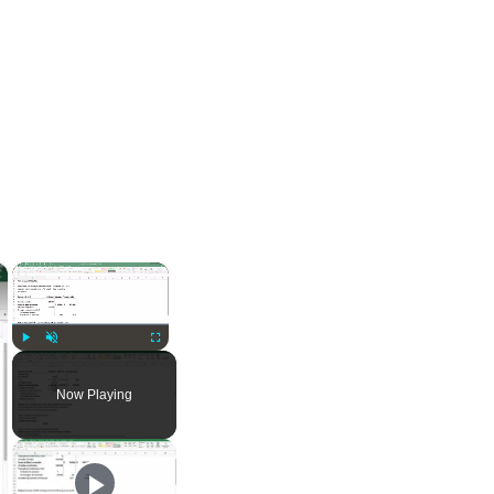
×
×
Play
Unmute
Fullscreen
Now Playing