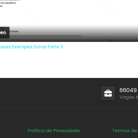
Video
cesso Exemplos Extras Parte 3
66049
Vagas 
Política de Privacidade
Termos de