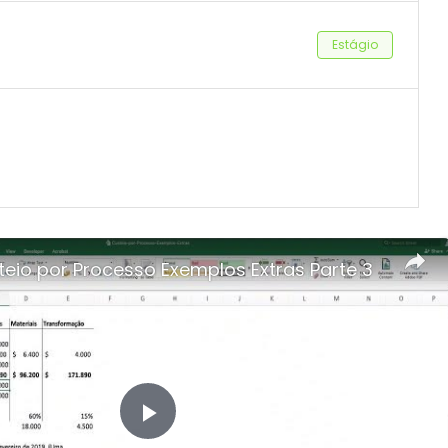
Estágio
eio por Processo Exemplos Extras Parte 3
Play