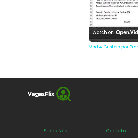
Watch on
Mod 4 Custeio por Pro
Sobre Nós
Contato