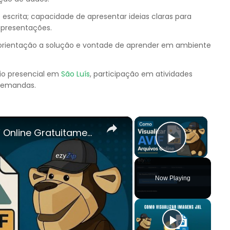
scrita; capacidade de apresentar ideias claras para
 apresentações.
, orientação a solução e vontade de aprender em ambiente
gio presencial em
São Luís
, participação em atividades
demandas.
×
×
cessidade De Instalar Nenhum Software
Play Vi
Now Playing
y