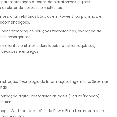
 parametrização e testes de plataformas digitais
 e relatando defeitos e melhorias.
ses, criar relatórios básicos em Power BI ou planilhas, e
r recomendações.
 benchmarking de soluções tecnológicas, avaliação de
gias emergentes.
 clientes e stakeholders locais, registrar requisitos,
ecisões e entregas.
stração, Tecnologia da Informação, Engenharia, Sistemas
tas.
formação digital, metodologias ágeis (Scrum/Kanban),
a APIs.
oogle Workspace; noções de Power BI ou ferramentas de
ação de dados.