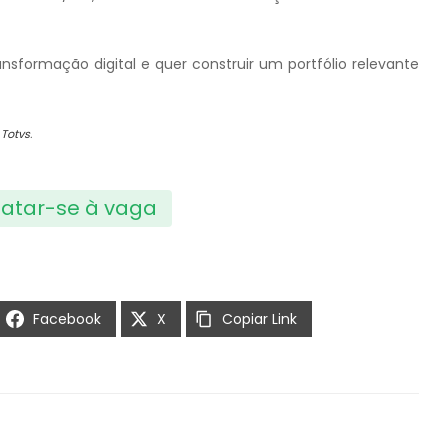
sformação digital e quer construir um portfólio relevante
a
Totvs
.
atar-se à vaga
Facebook
X
Copiar Link