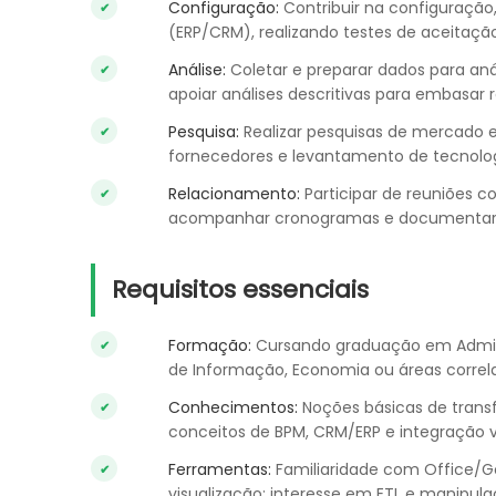
Configuração:
Contribuir na configuração,
(ERP/CRM), realizando testes de aceitação
Análise:
Coletar e preparar dados para análi
apoiar análises descritivas para embasa
Pesquisa:
Realizar pesquisas de mercado e
fornecedores e levantamento de tecnolo
Relacionamento:
Participar de reuniões com
acompanhar cronogramas e documentar d
Requisitos essenciais
Formação:
Cursando graduação em Admini
de Informação, Economia ou áreas correla
Conhecimentos:
Noções básicas de trans
conceitos de BPM, CRM/ERP e integração vi
Ferramentas:
Familiaridade com Office/G
visualização; interesse em ETL e manipul