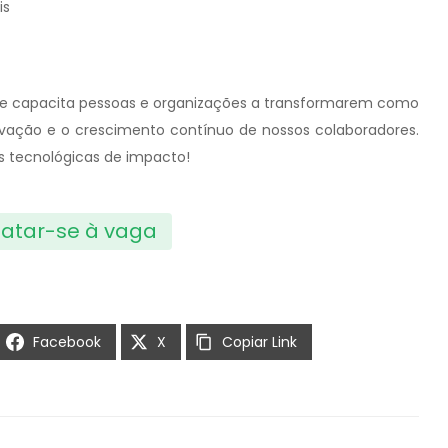
is
a que capacita pessoas e organizações a transformarem como
novação e o crescimento contínuo de nossos colaboradores.
s tecnológicas de impacto!
atar-se à vaga
Facebook
X
Copiar Link