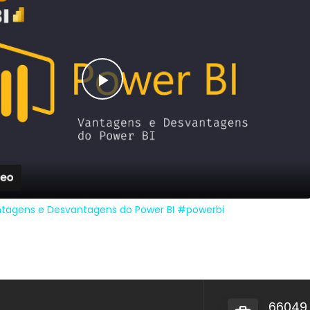
Play
Video
antagens e Desvantagens do Power BI #powerbi
66049