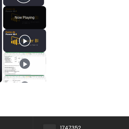
Play Video
Now Playing
1747352