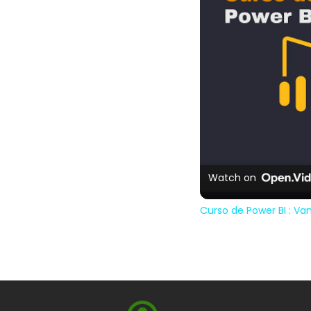
Watch on
Curso de Power BI : V