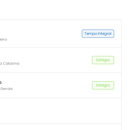
Tempo Integral
eiro
Estágio
ta Catarina
o
Estágio
 Gerais