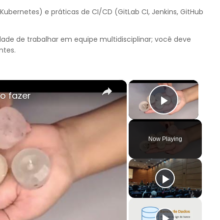
ubernetes) e práticas de CI/CD (GitLab CI, Jenkins, GitHub
de de trabalhar em equipe multidisciplinar; você deve
ntes.
×
×
o fazer
Play Vi
Now Playing
y
deo