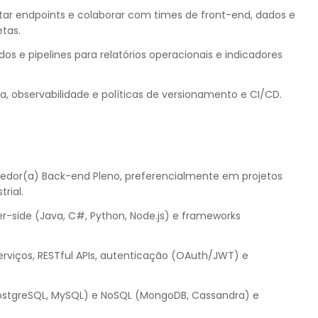
ar endpoints e colaborar com times de front-end, dados e
tas.
s e pipelines para relatórios operacionais e indicadores
a, observabilidade e políticas de versionamento e CI/CD.
dor(a) Back-end Pleno, preferencialmente em projetos
rial.
-side (Java, C#, Python, Node.js) e frameworks
viços, RESTful APIs, autenticação (OAuth/JWT) e
ostgreSQL, MySQL) e NoSQL (MongoDB, Cassandra) e