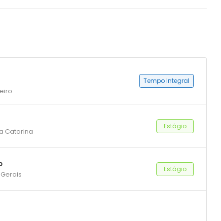
Tempo Integral
eiro
Estágio
ta Catarina
o
Estágio
 Gerais