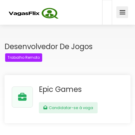
Desenvolvedor De Jogos
Trabalho Remoto
Epic Games
Candidatar-se à vaga