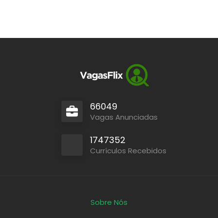
66049
Vagas Anunciadas
1747352
Currículos Recebidos
Sobre Nós