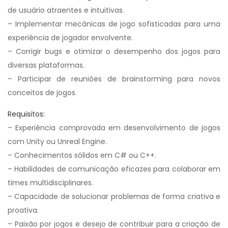
de usuário atraentes e intuitivas.
– Implementar mecânicas de jogo sofisticadas para uma
experiência de jogador envolvente.
– Corrigir bugs e otimizar o desempenho dos jogos para
diversas plataformas.
– Participar de reuniões de brainstorming para novos
conceitos de jogos.
Requisitos:
– Experiência comprovada em desenvolvimento de jogos
com Unity ou Unreal Engine.
– Conhecimentos sólidos em C# ou C++.
– Habilidades de comunicação eficazes para colaborar em
times multidisciplinares.
– Capacidade de solucionar problemas de forma criativa e
proativa.
– Paixão por jogos e desejo de contribuir para a criação de