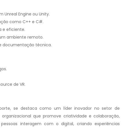
Unreal Engine ou Unity.
mação como C++ e C#.
 e eficiente.
 um ambiente remoto.
o de documentação técnica.
gos.
ource de VR.
porte, se destaca como um líder inovador no setor de
 organizacional que promove criatividade e colaboração,
essoas interagem com o digital, criando experiências