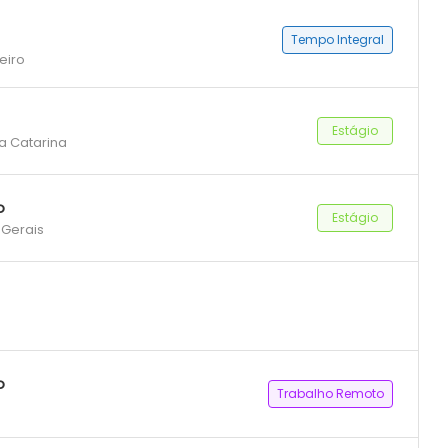
Tempo Integral
eiro
Estágio
ta Catarina
o
Estágio
 Gerais
o
Trabalho Remoto