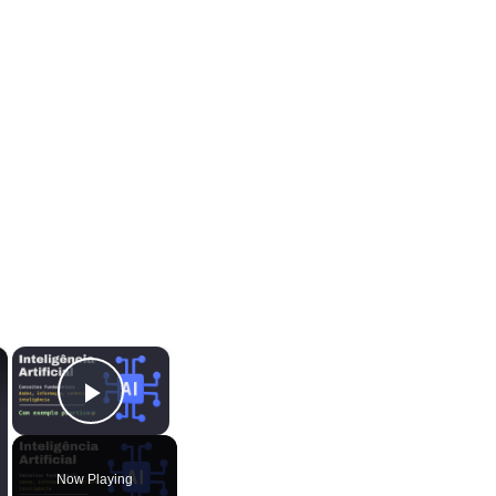
×
×
Play Video
Now Playing