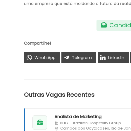
uma empresa que está moldando o futuro da realida
Candid
Compartilhe!
WhatsApp
Telegram
LinkedIn
Outras Vagas Recentes
Analista de Marketing
BHG - Brazilian Hospitality Group
Campos dos Goytacazes, Rio de Jan