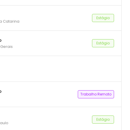
Estágio
ta Catarina
o
Estágio
 Gerais
o
Trabalho Remoto
Estágio
Paulo