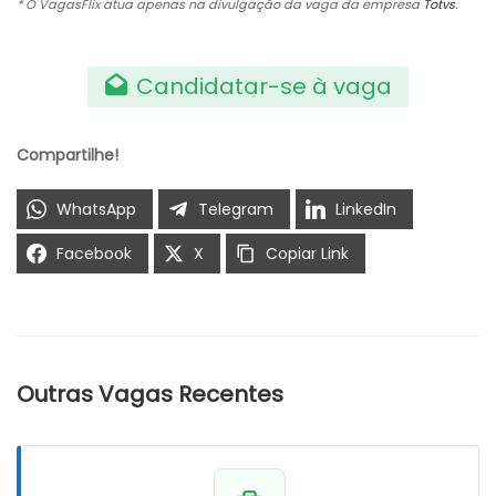
* O VagasFlix atua apenas na divulgação da vaga da empresa
Totvs
.
Candidatar-se à vaga
Compartilhe!
WhatsApp
Telegram
LinkedIn
Facebook
X
Copiar Link
Outras Vagas Recentes