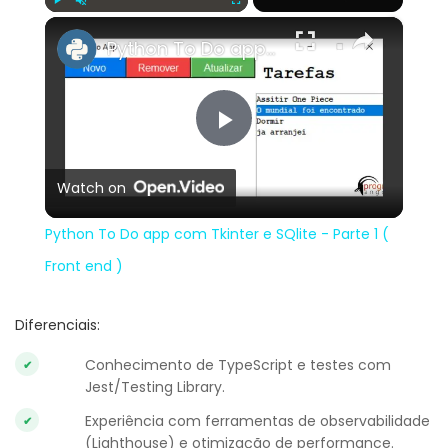
×
Play
Unmute
Fullscreen
Python To Do app com Tkinter e SQlite - Parte 1 ( Front end )
Play
Watch on
Video
Python To Do app com Tkinter e SQlite - Parte 1 (
Front end )
Diferenciais:
Conhecimento de TypeScript e testes com
Jest/Testing Library.
Experiência com ferramentas de observabilidade
(Lighthouse) e otimização de performance.