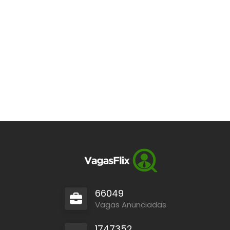
66049
Vagas Anunciadas
1747352