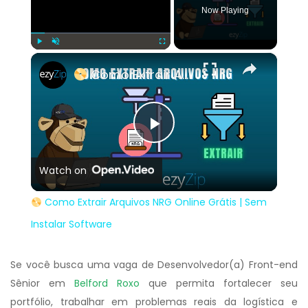
Now Playing
×
Play
Unmute
Fullscreen
Como Extrair Arquivos NRG Online Grátis | Sem Instalar Software
Play
Watch on
Video
Como Extrair Arquivos NRG Online Grátis | Sem
Instalar Software
Se você busca uma vaga de Desenvolvedor(a) Front-end
Sênior em
Belford Roxo
que permita fortalecer seu
portfólio, trabalhar em problemas reais da logística e