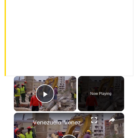
×
Now Playing
Play Video
×
Venezuela: Venezuela quake death toll rises to 6,125.