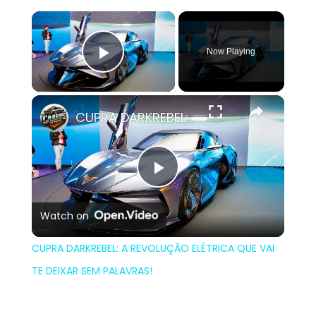
×
Now Playing
Play Video
×
CUPRA DARKREBEL: A REVOLUÇÃO ELÉTRICA QUE VAI TE DEIXAR SEM PALAVRAS!
Play
Watch on
Video
CUPRA DARKREBEL: A REVOLUÇÃO ELÉTRICA QUE VAI
TE DEIXAR SEM PALAVRAS!