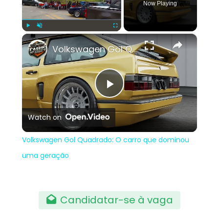
Now Playing
×
Play
Unmute
Fullscreen
Volkswagen Gol Quadrado: O carro que dominou uma geração
Play
Watch on
Video
Volkswagen Gol Quadrado: O carro que dominou
uma geração
Candidatar-se à vaga