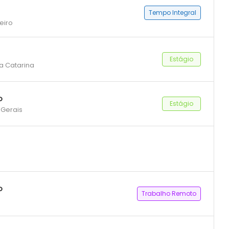
Tempo Integral
eiro
Estágio
ta Catarina
o
Estágio
 Gerais
o
Trabalho Remoto