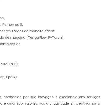
ca.
 Python ou R.
ar resultados de maneira eficaz.
ado de máquina (TensorFlow, PyTorch).
nto crítico.
ural (NLP).
op, Spark).
a, conhecida por sua inovação e excelência em serviços
o e dinâmico, valorizamos a criatividade e incentivamos o