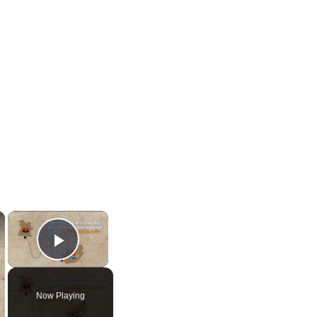
×
×
Play Video
Now Playing