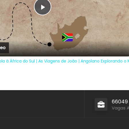
Play
Video
a à África do Sul | As Viagens de João | Angolano Explorando o
66049
Vagas 