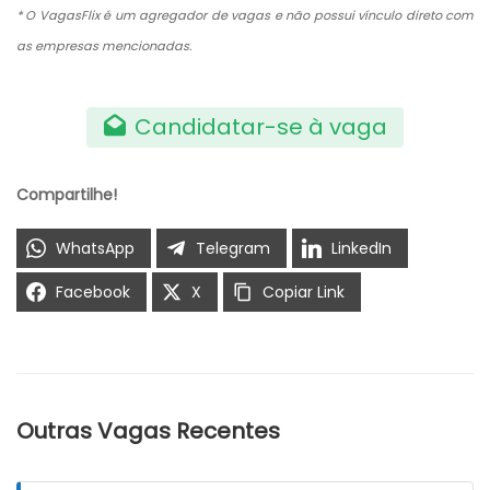
* O VagasFlix é um agregador de vagas e não possui vínculo direto com
as empresas mencionadas.
Candidatar-se à vaga
Compartilhe!
WhatsApp
Telegram
LinkedIn
Facebook
X
Copiar Link
Outras Vagas Recentes