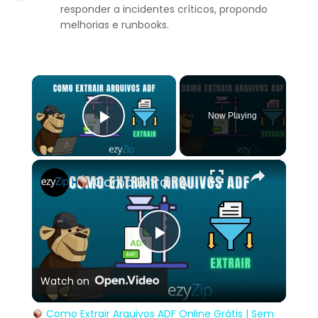
responder a incidentes críticos, propondo
melhorias e runbooks.
×
Now Playing
Play Video
×
Como Extrair Arquivos ADF Online Grátis | Sem Necessidade de Instalação de Software
Play
Watch on
Video
Como Extrair Arquivos ADF Online Grátis | Sem