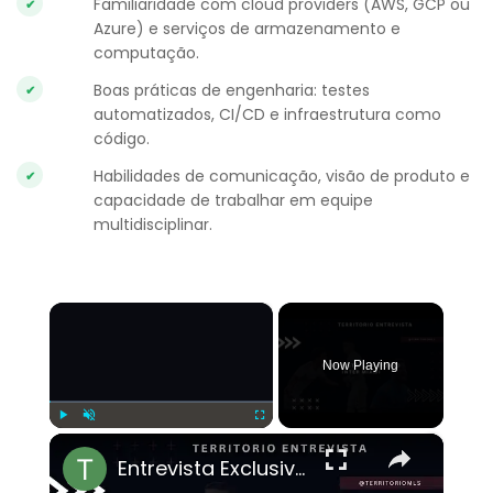
Familiaridade com cloud providers (AWS, GCP ou
Azure) e serviços de armazenamento e
computação.
Boas práticas de engenharia: testes
automatizados, CI/CD e infraestrutura como
código.
Habilidades de comunicação, visão de produto e
capacidade de trabalhar em equipe
multidisciplinar.
×
Now Playing
×
Play
Unmute
Fullscreen
Entrevista Exclusiva com Léo Afonso: Temporada do Inter Miami, Adaptação aos EUA e Playoffs na MLS!