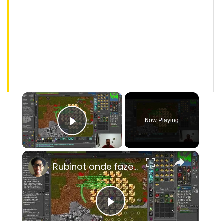
×
Now Playing
Play Video
×
Rubinot onde fazer a Task de Oramond
Play