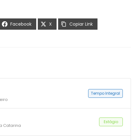
Facebook
X
Copiar Link
Tempo Integral
eiro
Estágio
ta Catarina