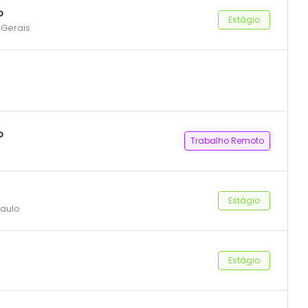
o
Estágio
 Gerais
o
Trabalho Remoto
Estágio
Paulo
Estágio