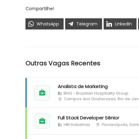
Compartilhe!
WhatsApp
Telegram
LinkedIn
Outras Vagas Recentes
Analista de Marketing
BHG - Brazilian Hospitality Group
Campos dos Goytacazes, Rio de Jan
Full Stack Developer Sênior
HBI Indústrias
Florianópolis, San