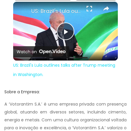
×
Play
Unmute
Fullscreen
US: Brazil's Lula outlines talks after Trump meeting in Washington.
Play
Watch on
Video
US: Brazil's Lula outlines talks after Trump meeting
in Washington.
Sobre a Empresa:
A ‘Votorantim S.A.’ é uma empresa privada com presença
global, atuando em diversos setores, incluindo cimento,
energia e metais. Com uma cultura organizacional voltada
para a inovação e excelência, a ‘Votorantim S.A.’ valoriza o