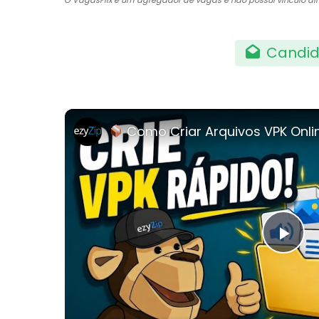
* O VagasFlix é um agregador de vagas e não possui vínculo 
Candid
Como Criar Arquivos VPK Online Grátis |
Pla
Vi