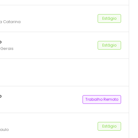
Estágio
ta Catarina
o
Estágio
 Gerais
o
Trabalho Remoto
Estágio
Paulo