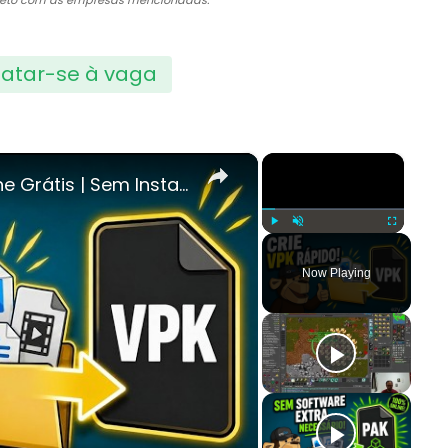
direto com as empresas mencionadas.
atar-se à vaga
×
×
 Sem Instalação de Software
Play
Unmute
Fullscreen
Now Playing
y
deo