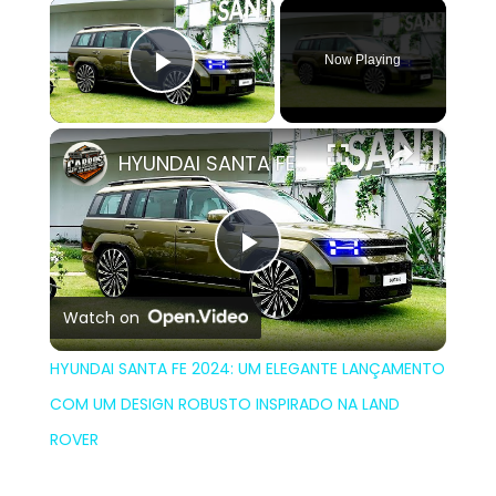
×
Now Playing
Play Video
×
HYUNDAI SANTA FE 2024: UM ELEGANTE LANÇAMENTO COM UM DESIGN ROBUSTO INSPIRADO NA LAND ROVER
Play
Watch on
Video
HYUNDAI SANTA FE 2024: UM ELEGANTE LANÇAMENTO
COM UM DESIGN ROBUSTO INSPIRADO NA LAND
ROVER