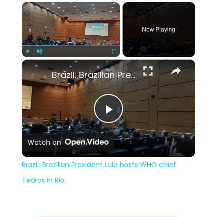
×
Now Playing
×
Play
Unmute
Fullscreen
Brazil: Brazilian President Lula hosts WHO chief Tedros in Rio.
Play
Watch on
Video
Brazil: Brazilian President Lula hosts WHO chief
Tedros in Rio.