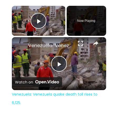
×
Now Playing
Play Video
×
Venezuela: Venezuela quake death toll rises to 6,125.
Play
Watch on
Video
Venezuela: Venezuela quake death toll rises to
6,125.